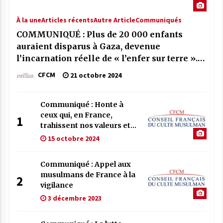
À la une
Articles récents
Autre Article
Communiqués
COMMUNIQUÉ : Plus de 20 000 enfants
auraient disparus à Gaza, devenue
l’incarnation réelle de « l’enfer sur terre ».
En France, des complotistes et
CFCM
21 octobre 2024
négationnistes font honte à notre pays.
Communiqué : Honte à
ceux qui, en France,
1
trahissent nos valeurs et
défendent les crimes de
15 octobre 2024
guerre
Communiqué : Appel aux
musulmans de France à la
2
vigilance
3 décembre 2023