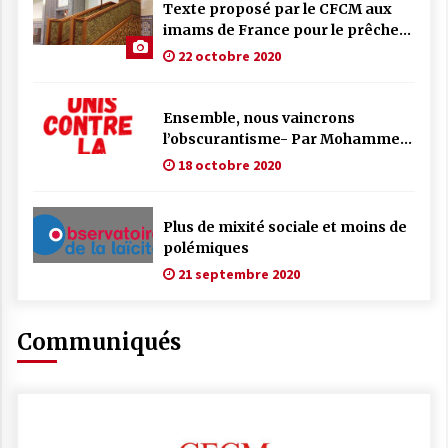
Texte proposé par le CFCM aux
imams de France pour le prêche
du vendredi
22 octobre 2020
Ensemble, nous vaincrons
l’obscurantisme- Par Mohammed
Moussaoui, président du CFCM
18 octobre 2020
Plus de mixité sociale et moins de
polémiques
21 septembre 2020
Communiqués