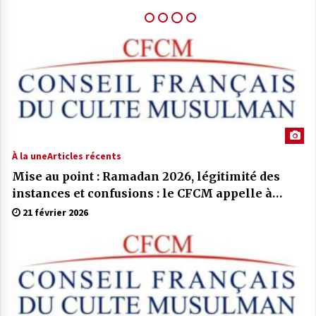
de l’État.
27 mai 2025
COMMUNIQUÉ CFCM : Vendredi 6 juin
2025 est le premier jour de l’aïd El Adha
1446H
27 mai 2025
À la une
Articles récents
Mise au point : Ramadan 2026, légitimité des
instances et confusions : le CFCM appelle à
considérer avant tout l’unité et l’intérêt général
21 février 2026
des musulmans de France