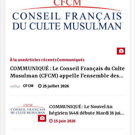
À la une
Articles récents
Communiqués
COMMUNIQUÉ : Le Conseil Français du Culte
Musulman (CFCM) appelle l’ensemble des
mosquées de France à se mobiliser par la
CFCM
25 juillet 2026
prière et la solidarité face aux incendies qui
frappent notre pays.
COMMUNIQUÉ : Le Nouvel An
hégirien 1448 débute Mardi 16 juin
2026
15 juin 2026