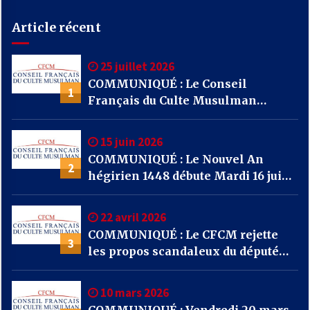
Article récent
25 juillet 2026
COMMUNIQUÉ : Le Conseil
1
Français du Culte Musulman
(CFCM) appelle l’ensemble des
mosquées de France à se mobiliser
15 juin 2026
par la prière et la solidarité face
COMMUNIQUÉ : Le Nouvel An
aux incendies qui frappent notre
2
hégirien 1448 débute Mardi 16 juin
pays.
2026
22 avril 2026
COMMUNIQUÉ : Le CFCM rejette
3
les propos scandaleux du député
RN Julien Odoul.
10 mars 2026
COMMUNIQUÉ : Vendredi 20 mars