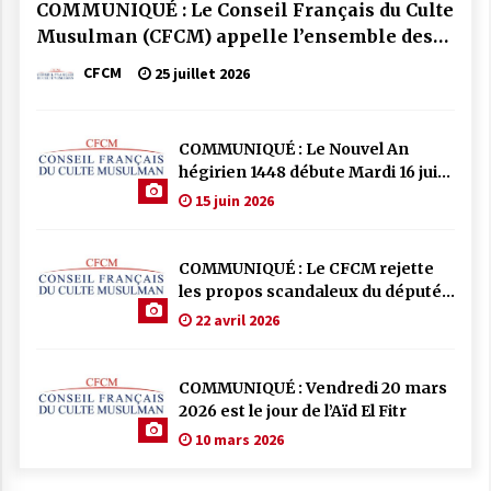
COMMUNIQUÉ : Le Conseil Français du Culte
Musulman (CFCM) appelle l’ensemble des
mosquées de France à se mobiliser par la
CFCM
25 juillet 2026
prière et la solidarité face aux incendies qui
frappent notre pays.
COMMUNIQUÉ : Le Nouvel An
hégirien 1448 débute Mardi 16 juin
2026
15 juin 2026
COMMUNIQUÉ : Le CFCM rejette
les propos scandaleux du député
RN Julien Odoul.
22 avril 2026
COMMUNIQUÉ : Vendredi 20 mars
2026 est le jour de l’Aïd El Fitr
10 mars 2026