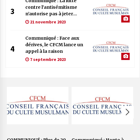
Communiqué : La lutte
contre l’antisémitisme
3
n’autorise pas à jeter
l’opprobre sur les
21 novembre 2023
musulmans
Communiqué : Face aux
dérives, le CFCM lance un
4
appel à la raison
7 septembre 2023