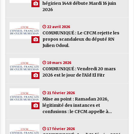
hégirien 1448 débute Mardi 16 juin
COMMUNIQUÉ : Le CFCM rejette les
2026
propos scandaleux du député RN Julien
Odoul.
22 avril 2026
22 avril 2026
COMMUNIQUÉ : Le CFCM rejette les
propos scandaleux du député RN
COMMUNIQUÉ : Vendredi 20 mars 2026
Julien Odoul.
est le jour de l’Aïd El Fitr
10 mars 2026
10 mars 2026
Mise au point : Ramadan 2026,
COMMUNIQUÉ : Vendredi 20 mars
légitimité des instances et confusions :
2026 est le jour de l’Aïd El Fitr
le CFCM appelle à considérer avant
tout l’unité et l’intérêt général des
21 février 2026
musulmans de France
21 février 2026
Mise au point : Ramadan 2026,
COMMUNIQUÉ : Jeudi 19 février 2026
légitimité des instances et
est le premier jour de Ramadan
confusions : le CFCM appelle à
17 février 2026
considérer avant tout l’unité et
l’intérêt général des musulmans de
COMMUNIQUÉ :
17 février 2026
France