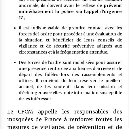
de l’État.
27 mai 2025
anormale, ils doivent avoir le réflexe de
prévenir
immédiatement la police via l’appel d’urgence
COMMUNIQUÉ CFCM : Vendredi 6 juin
17 ;
2025 est le premier jour de l’aïd El Adha
Il est indispensable de prendre contact avec les
1446H
forces de l’ordre pour procéder à une évaluation de
27 mai 2025
la situation et bénéficier de leurs conseils de
vigilance et de sécurité préventive adaptés aux
circonstances et à la fréquentation attendue.
Des forces de l’ordre sont mobilisées pour assurer
une présence renforcée aux heures d’arrivée et de
départ des fidèles lors des rassemblements et
offices. Il convient de leur réserver le meilleur
accueil, de les soutenir dans leur mission et
d’échanger avec elles toute information susceptible
de les intéresser.
Le CFCM appelle les responsables des
mosquées de France à renforcer toutes les
mesures de vigilance, de prévention et de