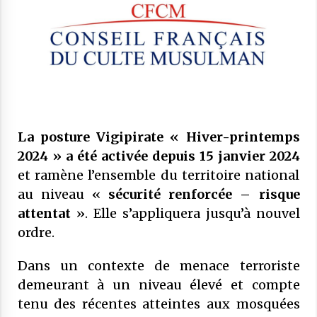
COMMUNIQUÉ : Le CFCM rejette les
propos scandaleux du député RN Julien
Odoul.
22 avril 2026
COMMUNIQUÉ : Vendredi 20 mars 2026
est le jour de l’Aïd El Fitr
10 mars 2026
La posture Vigipirate « Hiver-printemps
2024 »
a été activée depuis 15 janvier 2024
Mise au point : Ramadan 2026,
légitimité des instances et confusions :
et ramène l’ensemble du territoire national
le CFCM appelle à considérer avant
au niveau «
sécurité renforcée – risque
tout l’unité et l’intérêt général des
21 février 2026
attentat
». Elle s’appliquera jusqu’à nouvel
musulmans de France
ordre.
COMMUNIQUÉ : Jeudi 19 février 2026
est le premier jour de Ramadan
Dans un contexte de menace terroriste
17 février 2026
demeurant à un niveau élevé et compte
COMMUNIQUÉ :
tenu des récentes atteintes aux mosquées