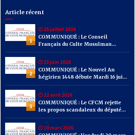
Article récent
25 juillet 2026
COMMUNIQUÉ : Le Conseil
1
Français du Culte Musulman
(CFCM) appelle l’ensemble des
mosquées de France à se mobiliser
15 juin 2026
par la prière et la solidarité face
COMMUNIQUÉ : Le Nouvel An
aux incendies qui frappent notre
2
hégirien 1448 débute Mardi 16 juin
pays.
2026
22 avril 2026
COMMUNIQUÉ : Le CFCM rejette
3
les propos scandaleux du député
RN Julien Odoul.
10 mars 2026