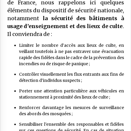
28 novembre 2025
de France, nous rappelons ici quelques
éléments du dispositif de sécurité nationale,
notamment
la sécurité des bâtiments à
Communiqué : LE CFCM MET EN
usage d’enseignement et des lieux de culte
.
GARDE CONTRE
L’INSTRUMENTALISATION DES
Il conviendra de :
SONDAGES SUR LES MUSULMANS DE
20 novembre 2025
FRANCE
Limiter le nombre d’accès aux lieux de culte, en
veillant toutefois à ne pas entraver une évacuation
COMMUNIQUÉ : Médiocrité et
rapide des fidèles dans le cadre de la prévention des
désinformation de Florence
incendies ou de risque de panique ;
Bergeaud-Blackler et autres pseudo –
islamologues
9 octobre 2025
Contrôler visuellement les flux entrants aux fins de
détection d’individus suspects ;
COMMUNIQUÉ : Succession de
sanctions administratives ciblant des
Porter une attention particulière aux véhicules en
institutions musulmanes : le CFCM
stationnement à proximité des lieux de culte ;
alerte sur les risques et préjudices
6 juillet 2025
Renforcer davantage les mesures de surveillance
des abords des mosquées ;
COMMUNIQUÉ : « Frères Musulmans,
voile… » Le CFCM salue les appels à
Sensibiliser l’ensemble des responsables et fidèles
l’apaisement des plus hautes autorités
sur ces questions de sécurité. En cas de situation