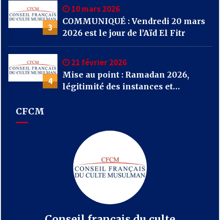
10 mars 2026
COMMUNIQUÉ : Vendredi 20 mars
3
2026 est le jour de l’Aïd El Fitr
21 février 2026
Mise au point : Ramadan 2026,
4
légitimité des instances et
confusions : le CFCM appelle à
considérer avant tout l’unité et
CFCM
l’intérêt général des musulmans de
France
Conseil français du culte