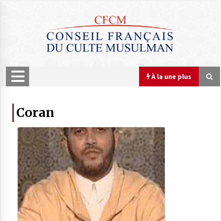
À la une plus
À la une plus
Coran
COMMUNIQUÉ : Le Nouvel An hégirien
1448 débute Mardi 16 juin 2026
15 juin 2026
COMMUNIQUÉ : Le CFCM rejette les
propos scandaleux du député RN Julien
Odoul.
22 avril 2026