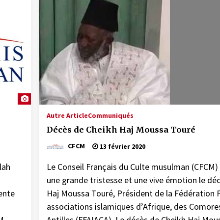
Autre Article
Communiqués
Décès de Cheikh Haj Moussa Touré
CFCM
13 février 2020
lah
Le Conseil Français du Culte musulman (CFCM) 
une grande tristesse et une vive émotion le dé
ente
Haj Moussa Touré, Président de la Fédération 
associations islamiques d’Afrique, des Comore
M
Antilles (FFAIACA). Le décès de Cheikh Haj Mou