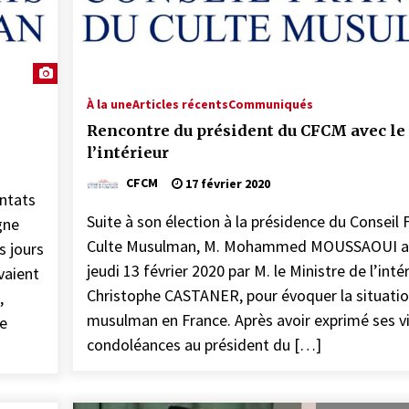
17 février 2026
COMMUNIQUÉ : Médiocrité et
désinformation de Florence
À la une
Articles récents
Communiqués
Bergeaud-Blackler et autres pseudo –
Rencontre du président du CFCM avec le
islamologues
9 octobre 2025
l’intérieur
COMMUNIQUÉ CFCM : Vendredi 6 juin
CFCM
17 février 2020
2025 est le premier jour de l’aïd El Adha
ntats
1446H
Suite à son élection à la présidence du Conseil 
gne
27 mai 2025
Culte Musulman, M. Mohammed MOUSSAOUI a é
s jours
jeudi 13 février 2020 par M. le Ministre de l’intér
vaient
Christophe CASTANER, pour évoquer la situatio
,
musulman en France. Après avoir exprimé ses v
le
condoléances au président du […]