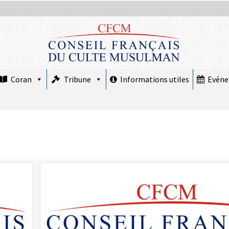
Coran
Tribune
Informations utiles
Evén
COMMUNIQUÉ : Le CFCM rejette les
propos scandaleux du député RN Julien
Odoul.
22 avril 2026
COMMUNIQUÉ : Jeudi 19 février 2026
est le premier jour de Ramadan