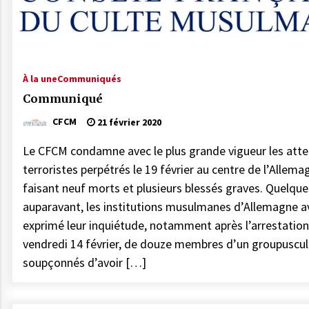
le CFCM appelle à considérer avant
tout l’unité et l’intérêt général des
21 février 2026
musulmans de France
Communiqué : LE CFCM MET EN
GARDE CONTRE
À la une
Communiqués
L’INSTRUMENTALISATION DES
Communiqué
SONDAGES SUR LES MUSULMANS DE
20 novembre 2025
FRANCE
CFCM
21 février 2020
COMMUNIQUÉ : « Frères Musulmans,
voile… » Le CFCM salue les appels à
Le CFCM condamne avec le plus grande vigueur les atte
l’apaisement des plus hautes autorités
terroristes perpétrés le 19 février au centre de l’Allema
de l’État.
27 mai 2025
faisant neuf morts et plusieurs blessés graves. Quelque
auparavant, les institutions musulmanes d’Allemagne a
exprimé leur inquiétude, notamment après l’arrestation
vendredi 14 février, de douze membres d’un groupuscu
soupçonnés d’avoir […]