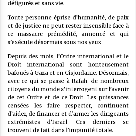
défigurés et sans vie.
SONDAGES SUR LES MUSULMANS DE
20 novembre 2025
FRANCE
Toute personne éprise d’humanité, de paix
COMMUNIQUÉ : Médiocrité et
et de justice ne peut rester insensible face à
désinformation de Florence
ce massacre prémédité, annoncé et qui
Bergeaud-Blackler et autres pseudo –
islamologues
9 octobre 2025
s’exécute désormais sous nos yeux.
COMMUNIQUÉ : Succession de
Depuis des mois, l’Ordre international et le
sanctions administratives ciblant des
Droit international sont honteusement
institutions musulmanes : le CFCM
bafoués à Gaza et en Cisjordanie. Désormais,
alerte sur les risques et préjudices
6 juillet 2025
avec ce qui se passe à Rafah, de nombreux
COMMUNIQUÉ : « Frères Musulmans,
citoyens du monde s’interrogent sur l’avenir
voile… » Le CFCM salue les appels à
de cet Ordre et de ce Droit. Les puissances
l’apaisement des plus hautes autorités
censées les faire respecter, continuent
de l’État.
27 mai 2025
d’aider, de financer et d’armer les dirigeants
COMMUNIQUÉ CFCM : Vendredi 6 juin
extrémistes d’Israël. Ces derniers se
2025 est le premier jour de l’aïd El Adha
trouvent de fait dans l’impunité totale.
1446H