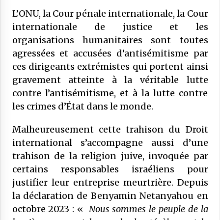
27 mai 2025
L’ONU, la Cour pénale internationale, la Cour
internationale de justice et les
COMMUNIQUÉ : Rapport sur les «
organisations humanitaires sont toutes
frères musulmans »: il ne doit surtout
pas alimenter une suspicion
agressées et accusées d’antisémitisme par
généralisée à l’égard des musulmans
21 mai 2025
ces dirigeants extrémistes qui portent ainsi
de France
gravement atteinte à la véritable lutte
contre l’antisémitisme, et à la lutte contre
les crimes d’État dans le monde.
Malheureusement cette trahison du Droit
international s’accompagne aussi d’une
trahison de la religion juive, invoquée par
certains responsables israéliens pour
justifier leur entreprise meurtrière. Depuis
la déclaration de Benyamin Netanyahou en
octobre 2023 : «
Nous sommes le peuple de la