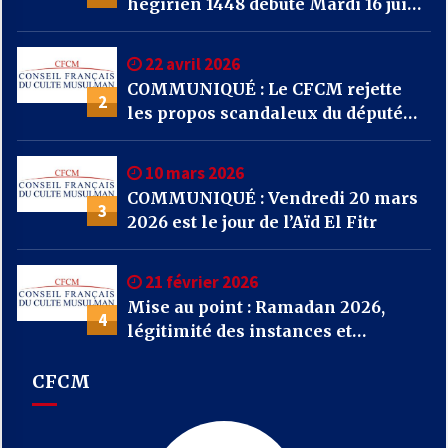
hégirien 1448 débute Mardi 16 juin
2026
22 avril 2026
COMMUNIQUÉ : Le CFCM rejette
2
les propos scandaleux du député
RN Julien Odoul.
10 mars 2026
COMMUNIQUÉ : Vendredi 20 mars
3
2026 est le jour de l’Aïd El Fitr
21 février 2026
Mise au point : Ramadan 2026,
4
légitimité des instances et
confusions : le CFCM appelle à
considérer avant tout l’unité et
CFCM
l’intérêt général des musulmans de
France