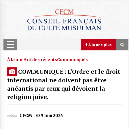
Skip
to
content
À la une plus
À la une plus
À la une
Articles récents
Communiqués
COMMUNIQUÉ : L’Ordre et le droit
COMMUNIQUÉ : Le Nouvel An hégirien
international ne doivent pas être
1448 débute Mardi 16 juin 2026
anéantis par ceux qui dévoient la
15 juin 2026
religion juive.
COMMUNIQUÉ : Le CFCM rejette les
propos scandaleux du député RN Julien
CFCM
9 mai 2024
Odoul.
22 avril 2026