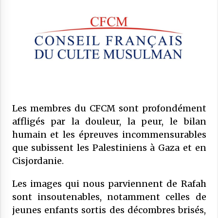
COMMUNIQUÉ : Vendredi 20 mars 2026
est le jour de l’Aïd El Fitr
10 mars 2026
Mise au point : Ramadan 2026,
légitimité des instances et confusions :
le CFCM appelle à considérer avant
tout l’unité et l’intérêt général des
21 février 2026
musulmans de France
Les membres du CFCM sont profondément
COMMUNIQUÉ : Jeudi 19 février 2026
est le premier jour de Ramadan
affligés par la douleur, la peur, le bilan
17 février 2026
humain et les épreuves incommensurables
que subissent les Palestiniens à Gaza et en
COMMUNIQUÉ :
Cisjordanie.
28 novembre 2025
Les images qui nous parviennent de Rafah
sont insoutenables, notamment celles de
Communiqué : LE CFCM MET EN
GARDE CONTRE
jeunes enfants sortis des décombres brisés,
L’INSTRUMENTALISATION DES