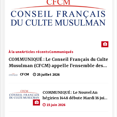
À la une
Articles récents
Communiqués
COMMUNIQUÉ : Le Conseil Français du Culte
Musulman (CFCM) appelle l’ensemble des
mosquées de France à se mobiliser par la
CFCM
25 juillet 2026
prière et la solidarité face aux incendies qui
frappent notre pays.
COMMUNIQUÉ : Le Nouvel An
hégirien 1448 débute Mardi 16 juin
2026
15 juin 2026