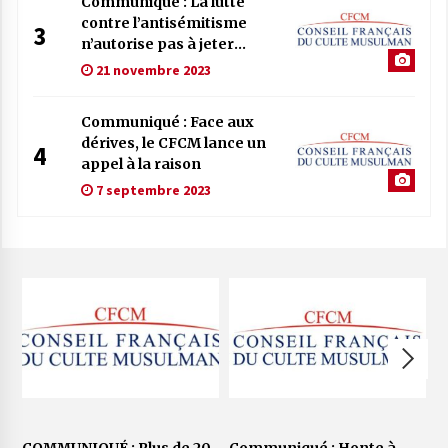
Communiqué : La lutte
contre l’antisémitisme
3
n’autorise pas à jeter
l’opprobre sur les
21 novembre 2023
musulmans
Communiqué : Face aux
dérives, le CFCM lance un
4
appel à la raison
7 septembre 2023