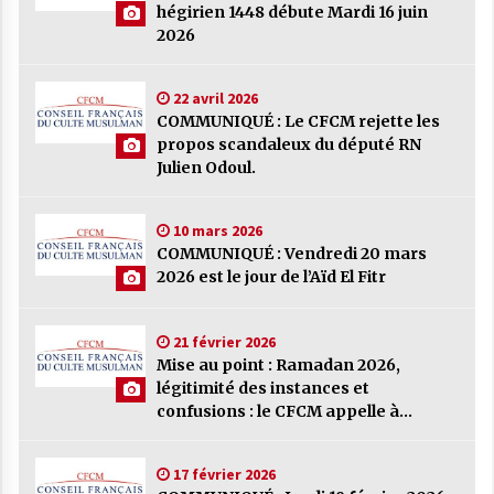
hégirien 1448 débute Mardi 16 juin
COMMUNIQUÉ : Le CFCM rejette les
2026
propos scandaleux du député RN Julien
Odoul.
22 avril 2026
22 avril 2026
COMMUNIQUÉ : Le CFCM rejette les
propos scandaleux du député RN
COMMUNIQUÉ : Vendredi 20 mars 2026
Julien Odoul.
est le jour de l’Aïd El Fitr
10 mars 2026
10 mars 2026
Mise au point : Ramadan 2026,
COMMUNIQUÉ : Vendredi 20 mars
légitimité des instances et confusions :
2026 est le jour de l’Aïd El Fitr
le CFCM appelle à considérer avant
tout l’unité et l’intérêt général des
21 février 2026
musulmans de France
21 février 2026
Mise au point : Ramadan 2026,
COMMUNIQUÉ : Jeudi 19 février 2026
légitimité des instances et
est le premier jour de Ramadan
confusions : le CFCM appelle à
17 février 2026
considérer avant tout l’unité et
l’intérêt général des musulmans de
COMMUNIQUÉ :
17 février 2026
France