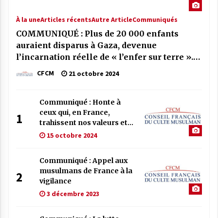
À la une
Articles récents
Autre Article
Communiqués
COMMUNIQUÉ : Plus de 20 000 enfants
auraient disparus à Gaza, devenue
l’incarnation réelle de « l’enfer sur terre ».
En France, des complotistes et
CFCM
21 octobre 2024
négationnistes font honte à notre pays.
Communiqué : Honte à
ceux qui, en France,
1
trahissent nos valeurs et
défendent les crimes de
15 octobre 2024
guerre
Communiqué : Appel aux
musulmans de France à la
2
vigilance
3 décembre 2023