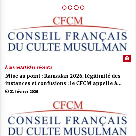
de l’État.
27 mai 2025
COMMUNIQUÉ CFCM : Vendredi 6 juin
2025 est le premier jour de l’aïd El Adha
1446H
27 mai 2025
À la une
Articles récents
Mise au point : Ramadan 2026, légitimité des
instances et confusions : le CFCM appelle à
considérer avant tout l’unité et l’intérêt général
21 février 2026
des musulmans de France