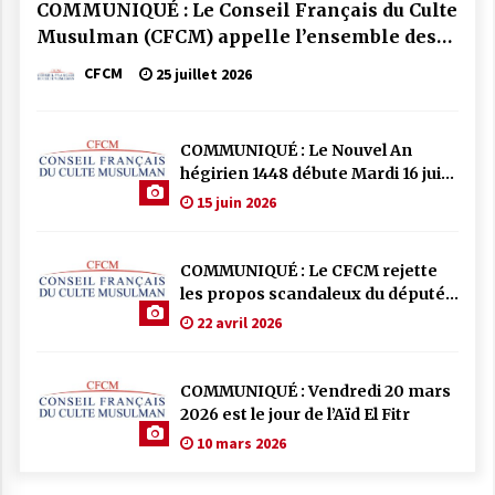
COMMUNIQUÉ : Le Conseil Français du Culte
Musulman (CFCM) appelle l’ensemble des
mosquées de France à se mobiliser par la
CFCM
25 juillet 2026
prière et la solidarité face aux incendies qui
frappent notre pays.
COMMUNIQUÉ : Le Nouvel An
hégirien 1448 débute Mardi 16 juin
2026
15 juin 2026
COMMUNIQUÉ : Le CFCM rejette
les propos scandaleux du député
RN Julien Odoul.
22 avril 2026
COMMUNIQUÉ : Vendredi 20 mars
2026 est le jour de l’Aïd El Fitr
10 mars 2026