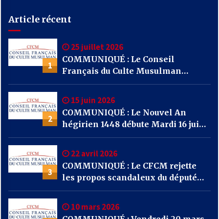
Article récent
25 juillet 2026
COMMUNIQUÉ : Le Conseil
1
Français du Culte Musulman
(CFCM) appelle l’ensemble des
mosquées de France à se mobiliser
15 juin 2026
par la prière et la solidarité face
COMMUNIQUÉ : Le Nouvel An
aux incendies qui frappent notre
2
hégirien 1448 débute Mardi 16 juin
pays.
2026
22 avril 2026
COMMUNIQUÉ : Le CFCM rejette
3
les propos scandaleux du député
RN Julien Odoul.
10 mars 2026
COMMUNIQUÉ : Vendredi 20 mars