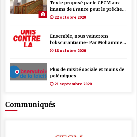
Texte proposé par le CFCM aux
imams de France pour le prêche
du vendredi
22 octobre 2020
Ensemble, nous vaincrons
l’obscurantisme- Par Mohammed
Moussaoui, président du CFCM
18 octobre 2020
Plus de mixité sociale et moins de
polémiques
21 septembre 2020
Communiqués