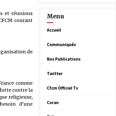
es et réunions
Menu
 CFCM courant
Accueil
Communiqués
organisation de
Nos Publications
Twitter
e France comme
Cfcm Officiel Tv
lutte contre la
ue religieuse,
Coran
besoin d’une