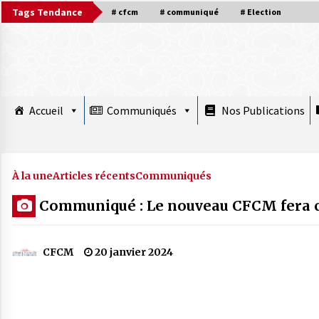
Skip
Tags Tendance
# cfcm
# communiqué
# Election
to
content
Accueil
Communiqués
Nos Publications
À la une plus
À la une
Articles récents
Communiqués
Communiqué : Le nouveau CFCM fera con
COMMUNIQUÉ : Le Nouvel An hégirien
1448 débute Mardi 16 juin 2026
CFCM
20 janvier 2024
15 juin 2026
Mise au point : Ramadan 2026,
légitimité des instances et confusions :