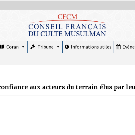
Coran
Tribune
Informations utiles
Evén
fiance aux acteurs du terrain élus par leu
COMMUNIQUÉ : Le CFCM rejette les
propos scandaleux du député RN Julien
Odoul.
22 avril 2026
COMMUNIQUÉ : Jeudi 19 février 2026
est le premier jour de Ramadan