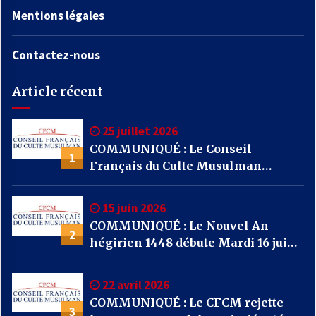
Mentions légales
Contactez-nous
Article récent
25 juillet 2026
COMMUNIQUÉ : Le Conseil
1
Français du Culte Musulman
(CFCM) appelle l’ensemble des
mosquées de France à se mobiliser
15 juin 2026
par la prière et la solidarité face
COMMUNIQUÉ : Le Nouvel An
aux incendies qui frappent notre
2
hégirien 1448 débute Mardi 16 juin
pays.
2026
22 avril 2026
COMMUNIQUÉ : Le CFCM rejette
3