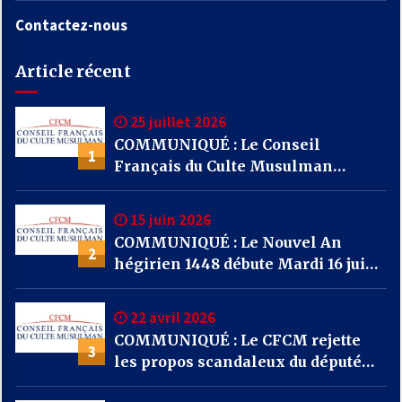
Contactez-nous
Article récent
25 juillet 2026
COMMUNIQUÉ : Le Conseil
1
Français du Culte Musulman
(CFCM) appelle l’ensemble des
mosquées de France à se mobiliser
15 juin 2026
par la prière et la solidarité face
COMMUNIQUÉ : Le Nouvel An
aux incendies qui frappent notre
2
hégirien 1448 débute Mardi 16 juin
pays.
2026
22 avril 2026
COMMUNIQUÉ : Le CFCM rejette
3
les propos scandaleux du député
RN Julien Odoul.