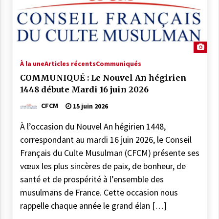
28 novembre 2025
Communiqué : LE CFCM MET EN
GARDE CONTRE
L’INSTRUMENTALISATION DES
À la une
Articles récents
SONDAGES SUR LES MUSULMANS DE
Communiqués
20 novembre 2025
FRANCE
COMMUNIQUÉ : Le Nouvel An hégirien
COMMUNIQUÉ : Médiocrité et
1448 débute Mardi 16 juin 2026
désinformation de Florence
CFCM
15 juin 2026
Bergeaud-Blackler et autres pseudo –
islamologues
9 octobre 2025
À l’occasion du Nouvel An hégirien 1448,
correspondant au mardi 16 juin 2026, le Conseil
COMMUNIQUÉ : Succession de
sanctions administratives ciblant des
Français du Culte Musulman (CFCM) présente ses
institutions musulmanes : le CFCM
vœux les plus sincères de paix, de bonheur, de
alerte sur les risques et préjudices
6 juillet 2025
santé et de prospérité à l’ensemble des
musulmans de France. Cette occasion nous
COMMUNIQUÉ : « Frères Musulmans,
rappelle chaque année le grand élan […]
voile… » Le CFCM salue les appels à
l’apaisement des plus hautes autorités