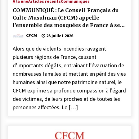
À la une
Articles récents
Communiqués
COMMUNIQUÉ : Le CFCM rejette les
COMMUNIQUÉ : Le Conseil Français du
propos scandaleux du député RN Julien
Culte Musulman (CFCM) appelle
Odoul.
l’ensemble des mosquées de France à se
22 avril 2026
mobiliser par la prière et la solidarité
CFCM
25 juillet 2026
face aux incendies qui frappent notre
COMMUNIQUÉ : Vendredi 20 mars 2026
pays.
est le jour de l’Aïd El Fitr
Alors que de violents incendies ravagent
10 mars 2026
plusieurs régions de France, causant
d’importants dégâts, entraînant l’évacuation de
Mise au point : Ramadan 2026,
nombreuses familles et mettant en péril des vies
légitimité des instances et confusions :
humaines ainsi que notre patrimoine naturel, le
le CFCM appelle à considérer avant
tout l’unité et l’intérêt général des
CFCM exprime sa profonde compassion à l’égard
21 février 2026
musulmans de France
des victimes, de leurs proches et de toutes les
COMMUNIQUÉ : Jeudi 19 février 2026
personnes affectées. Le […]
est le premier jour de Ramadan
17 février 2026
COMMUNIQUÉ :