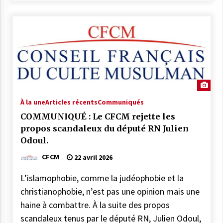
de l’État.
27 mai 2025
COMMUNIQUÉ CFCM : Vendredi 6 juin
2025 est le premier jour de l’aïd El Adha
1446H
27 mai 2025
À la une
Articles récents
Communiqués
COMMUNIQUÉ : Le CFCM rejette les
propos scandaleux du député RN Julien
Odoul.
CFCM
22 avril 2026
L’islamophobie, comme la judéophobie et la
christianophobie, n’est pas une opinion mais une
haine à combattre. À la suite des propos
scandaleux tenus par le député RN, Julien Odoul,