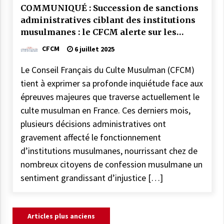
COMMUNIQUÉ : Succession de sanctions
administratives ciblant des institutions
musulmanes : le CFCM alerte sur les
risques et préjudices
CFCM
6 juillet 2025
Le Conseil Français du Culte Musulman (CFCM)
tient à exprimer sa profonde inquiétude face aux
épreuves majeures que traverse actuellement le
culte musulman en France. Ces derniers mois,
plusieurs décisions administratives ont
gravement affecté le fonctionnement
d’institutions musulmanes, nourrissant chez de
nombreux citoyens de confession musulmane un
sentiment grandissant d’injustice […]
Navigation
Articles plus anciens