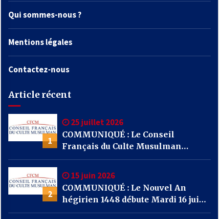
Qui sommes-nous ?
Mentions légales
Contactez-nous
Article récent
25 juillet 2026
COMMUNIQUÉ : Le Conseil
1
Français du Culte Musulman
(CFCM) appelle l’ensemble des
mosquées de France à se mobiliser
15 juin 2026
par la prière et la solidarité face
COMMUNIQUÉ : Le Nouvel An
aux incendies qui frappent notre
2
hégirien 1448 débute Mardi 16 juin
pays.
2026