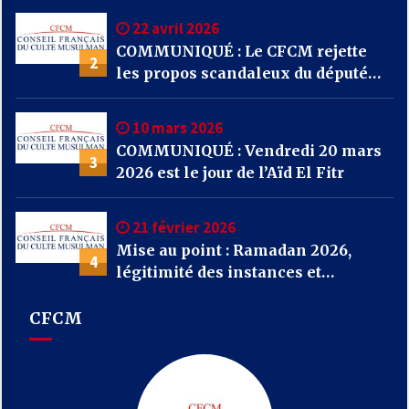
22 avril 2026
COMMUNIQUÉ : Le CFCM rejette
2
les propos scandaleux du député
RN Julien Odoul.
10 mars 2026
COMMUNIQUÉ : Vendredi 20 mars
3
2026 est le jour de l’Aïd El Fitr
21 février 2026
Mise au point : Ramadan 2026,
4
légitimité des instances et
confusions : le CFCM appelle à
considérer avant tout l’unité et
CFCM
l’intérêt général des musulmans de
France