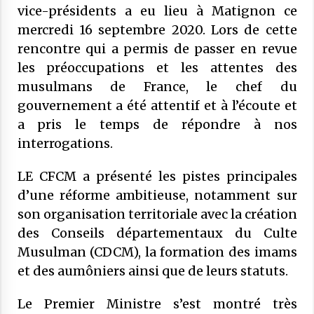
vice-présidents a eu lieu à Matignon ce
SONDAGES SUR LES MUSULMANS DE
20 novembre 2025
mercredi 16 septembre 2020. Lors de cette
FRANCE
rencontre qui a permis de passer en revue
COMMUNIQUÉ : Médiocrité et
désinformation de Florence
les préoccupations et les attentes des
Bergeaud-Blackler et autres pseudo –
musulmans de France, le chef du
islamologues
9 octobre 2025
gouvernement a été attentif et à l’écoute et
a pris le temps de répondre à nos
COMMUNIQUÉ : Succession de
sanctions administratives ciblant des
interrogations.
institutions musulmanes : le CFCM
alerte sur les risques et préjudices
6 juillet 2025
LE CFCM a présenté les pistes principales
d’une réforme ambitieuse, notamment sur
COMMUNIQUÉ : « Frères Musulmans,
son organisation territoriale avec la création
voile… » Le CFCM salue les appels à
l’apaisement des plus hautes autorités
des Conseils départementaux du Culte
de l’État.
27 mai 2025
Musulman (CDCM), la formation des imams
et des aumôniers ainsi que de leurs statuts.
COMMUNIQUÉ CFCM : Vendredi 6 juin
2025 est le premier jour de l’aïd El Adha
Le Premier Ministre s’est montré très
1446H