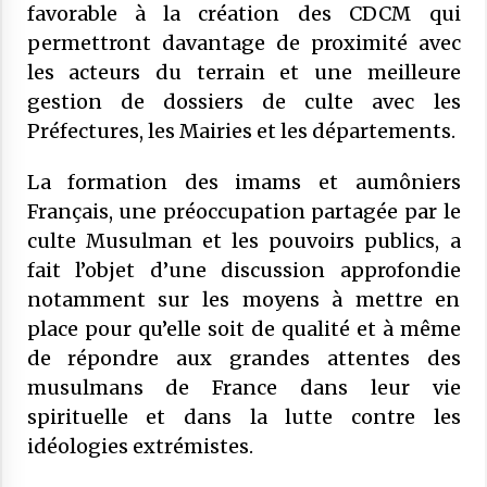
favorable à la création des CDCM qui
27 mai 2025
permettront davantage de proximité avec
COMMUNIQUÉ : Rapport sur les «
les acteurs du terrain et une meilleure
frères musulmans »: il ne doit surtout
gestion de dossiers de culte avec les
pas alimenter une suspicion
Préfectures, les Mairies et les départements.
généralisée à l’égard des musulmans
21 mai 2025
de France
La formation des imams et aumôniers
Français, une préoccupation partagée par le
culte Musulman et les pouvoirs publics, a
fait l’objet d’une discussion approfondie
notamment sur les moyens à mettre en
place pour qu’elle soit de qualité et à même
de répondre aux grandes attentes des
musulmans de France dans leur vie
spirituelle et dans la lutte contre les
idéologies extrémistes.