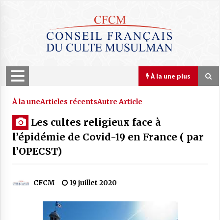
Skip
to
content
À la une plus
À la une plus
À la une
Articles récents
Autre Article
Les cultes religieux face à
COMMUNIQUÉ : Le Nouvel An hégirien
l’épidémie de Covid-19 en France ( par
1448 débute Mardi 16 juin 2026
l’OPECST)
15 juin 2026
COMMUNIQUÉ : Le CFCM rejette les
CFCM
19 juillet 2020
propos scandaleux du député RN Julien
Odoul.
22 avril 2026