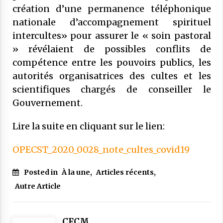
création d’une permanence téléphonique
27 mai 2025
nationale d’accompagnement spirituel
COMMUNIQUÉ : Rapport sur les «
intercultes» pour assurer le « soin pastoral
frères musulmans »: il ne doit surtout
» révélaient de possibles conflits de
pas alimenter une suspicion
généralisée à l’égard des musulmans
compétence entre les pouvoirs publics, les
21 mai 2025
de France
autorités organisatrices des cultes et les
scientifiques chargés de conseiller le
Gouvernement.
Lire la suite en cliquant sur le lien:
OPECST_2020_0028_note_cultes_covid19
Posted in
À la une
,
Articles récents
,
Autre Article
CFCM