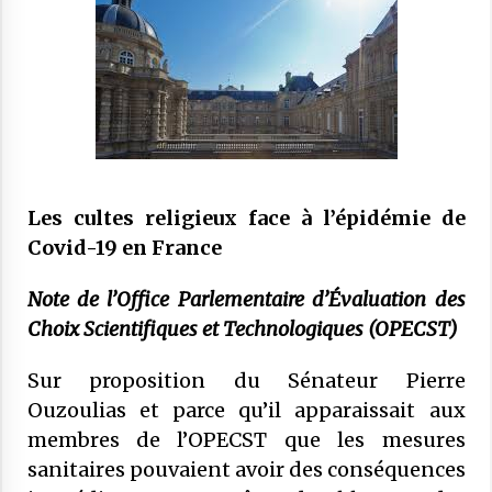
COMMUNIQUÉ : Vendredi 20 mars 2026
est le jour de l’Aïd El Fitr
10 mars 2026
Mise au point : Ramadan 2026,
légitimité des instances et confusions :
le CFCM appelle à considérer avant
tout l’unité et l’intérêt général des
21 février 2026
Les cultes religieux face à l’épidémie de
musulmans de France
Covid-19 en France
COMMUNIQUÉ : Jeudi 19 février 2026
est le premier jour de Ramadan
Note de l’Office Parlementaire d’Évaluation
17 février 2026
des
Choix Scientifiques et Technologiques (OPECST)
COMMUNIQUÉ :
28 novembre 2025
Sur proposition du Sénateur Pierre
Ouzoulias et parce qu’il apparaissait aux
membres de l’OPECST que les mesures
Communiqué : LE CFCM MET EN
sanitaires pouvaient avoir des conséquences
GARDE CONTRE
L’INSTRUMENTALISATION DES