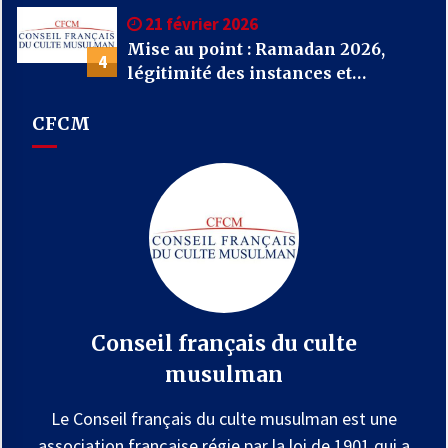
21 février 2026
Mise au point : Ramadan 2026,
4
légitimité des instances et
confusions : le CFCM appelle à
considérer avant tout l’unité et
CFCM
l’intérêt général des musulmans de
France
Conseil français du culte
musulman
Le Conseil français du culte musulman est une
association française régie par la loi de 1901 qui a