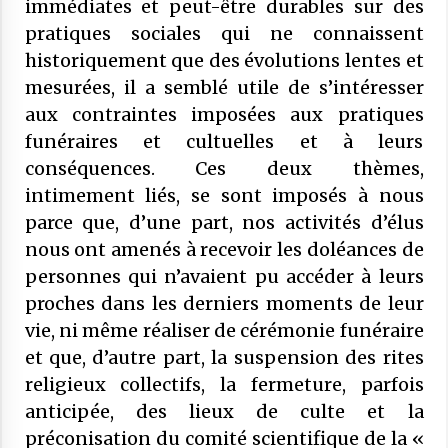
immédiates et peut-être durables sur des
SONDAGES SUR LES MUSULMANS DE
20 novembre 2025
pratiques sociales qui ne connaissent
FRANCE
historiquement que des évolutions lentes et
COMMUNIQUÉ : Médiocrité et
mesurées, il a semblé utile de s’intéresser
désinformation de Florence
Bergeaud-Blackler et autres pseudo –
aux contraintes imposées aux pratiques
islamologues
9 octobre 2025
funéraires et cultuelles et à leurs
conséquences. Ces deux thèmes,
COMMUNIQUÉ : Succession de
intimement liés, se sont imposés à nous
sanctions administratives ciblant des
institutions musulmanes : le CFCM
parce que, d’une part, nos activités d’élus
alerte sur les risques et préjudices
6 juillet 2025
nous ont amenés à recevoir les doléances de
personnes qui n’avaient pu accéder à leurs
COMMUNIQUÉ : « Frères Musulmans,
proches dans les derniers moments de leur
voile… » Le CFCM salue les appels à
vie, ni même réaliser de cérémonie funéraire
l’apaisement des plus hautes autorités
de l’État.
et que, d’autre part, la suspension des rites
27 mai 2025
religieux collectifs, la fermeture, parfois
COMMUNIQUÉ CFCM : Vendredi 6 juin
anticipée, des lieux de culte et la
2025 est le premier jour de l’aïd El Adha
préconisation du comité scientifique de la «
1446H