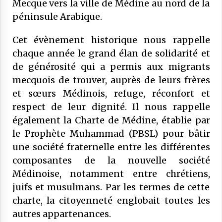
Mecque vers la ville de Médine au nord de la
SONDAGES SUR LES MUSULMANS DE
20 novembre 2025
péninsule Arabique.
FRANCE
COMMUNIQUÉ : Médiocrité et
Cet évènement historique nous rappelle
désinformation de Florence
chaque année le grand élan de solidarité et
Bergeaud-Blackler et autres pseudo –
islamologues
de générosité qui a permis aux migrants
9 octobre 2025
mecquois de trouver, auprès de leurs frères
COMMUNIQUÉ : Succession de
et sœurs Médinois, refuge, réconfort et
sanctions administratives ciblant des
respect de leur dignité. Il nous rappelle
institutions musulmanes : le CFCM
également la Charte de Médine, établie par
alerte sur les risques et préjudices
6 juillet 2025
le Prophète Muhammad (PBSL) pour bâtir
COMMUNIQUÉ : « Frères Musulmans,
une société fraternelle entre les différentes
voile… » Le CFCM salue les appels à
composantes de la nouvelle société
l’apaisement des plus hautes autorités
Médinoise, notamment entre chrétiens,
de l’État.
27 mai 2025
juifs et musulmans. Par les termes de cette
COMMUNIQUÉ CFCM : Vendredi 6 juin
charte, la citoyenneté englobait toutes les
2025 est le premier jour de l’aïd El Adha
autres appartenances.
1446H