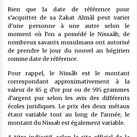
27 mai 2025
Bien que la date de référence pour
s’acquitter de sa Zakat Almâl peut varier
COMMUNIQUÉ : Rapport sur les «
frères musulmans »: il ne doit surtout
d’une personne à une autre selon le
pas alimenter une suspicion
moment où l’on a possédé le Nissaâb, de
généralisée à l’égard des musulmans
21 mai 2025
nombreux savants musulmans ont autorisé
de France
de prendre le jour du nouvel an hégirien
comme date de référence.
Pour rappel, le Nissâb est le montant
correspondant approximativement à la
valeur de 85 g d’or pur ou de 595 grammes
d’argent pur selon les avis des différents
écoles juridiques. Le prix des deux métaux
étant variable tout au long de l’année, le
montant du Nissab est également variable.