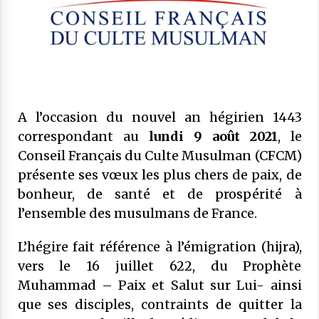
COMMUNIQUÉ : Vendredi 20 mars 2026
est le jour de l’Aïd El Fitr
10 mars 2026
Mise au point : Ramadan 2026,
légitimité des instances et confusions :
le CFCM appelle à considérer avant
A l’occasion du nouvel an hégirien 1443
tout l’unité et l’intérêt général des
21 février 2026
correspondant au
lundi 9 août 2021
, le
musulmans de France
Conseil Français du Culte Musulman (
CFCM
)
COMMUNIQUÉ : Jeudi 19 février 2026
présente ses vœux les plus chers de paix, de
est le premier jour de Ramadan
bonheur, de santé et de prospérité à
17 février 2026
l’ensemble des musulmans de France.
COMMUNIQUÉ :
28 novembre 2025
L’hégire fait référence à l’émigration (hijra),
vers le 16 juillet 622, du Prophète
Muhammad – Paix et Salut sur Lui- ainsi
Communiqué : LE CFCM MET EN
que ses disciples, contraints de quitter la
GARDE CONTRE
L’INSTRUMENTALISATION DES