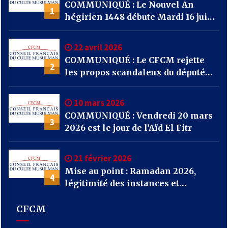
COMMUNIQUÉ : Le Nouvel An
1
hégirien 1448 débute Mardi 16 juin
2026
22 avril 2026
COMMUNIQUÉ : Le CFCM rejette
2
les propos scandaleux du député
RN Julien Odoul.
10 mars 2026
COMMUNIQUÉ : Vendredi 20 mars
3
2026 est le jour de l’Aïd El Fitr
21 février 2026
Mise au point : Ramadan 2026,
4
légitimité des instances et
confusions : le CFCM appelle à
considérer avant tout l’unité et
CFCM
l’intérêt général des musulmans de