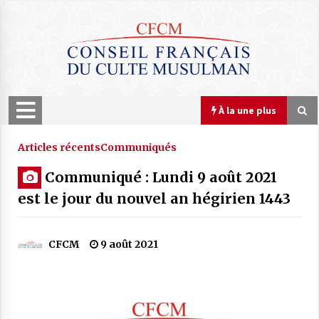
Skip
to
content
À la une plus
À la une plus
Articles récents
Communiqués
Communiqué : Lundi 9 août 2021
COMMUNIQUÉ : Le Nouvel An hégirien
est le jour du nouvel an hégirien 1443
1448 débute Mardi 16 juin 2026
15 juin 2026
CFCM
9 août 2021
COMMUNIQUÉ : Le CFCM rejette les
propos scandaleux du député RN Julien
Odoul.
22 avril 2026