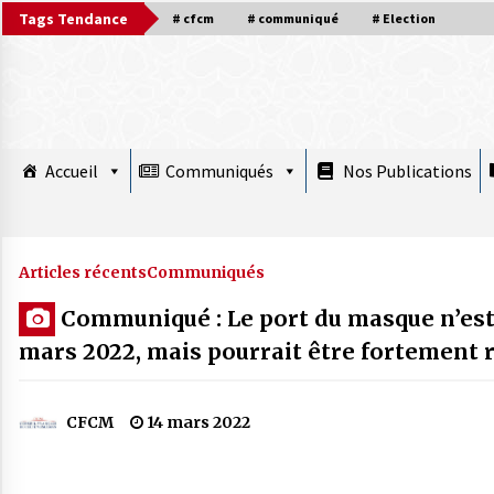
Skip
Tags Tendance
# cfcm
# communiqué
# Election
to
content
Accueil
Communiqués
Nos Publications
À la une plus
Articles récents
Communiqués
Communiqué : Le port du masque n’est p
COMMUNIQUÉ : Le Nouvel An hégirien
mars 2022, mais pourrait être fortement
1448 débute Mardi 16 juin 2026
15 juin 2026
CFCM
14 mars 2022
Mise au point : Ramadan 2026,
légitimité des instances et confusions :