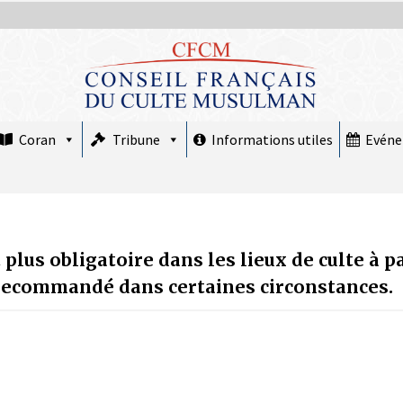
Coran
Tribune
Informations utiles
Evén
lus obligatoire dans les lieux de culte à pa
COMMUNIQUÉ : Le CFCM rejette les
 recommandé dans certaines circonstances.
propos scandaleux du député RN Julien
Odoul.
22 avril 2026
COMMUNIQUÉ : Jeudi 19 février 2026
est le premier jour de Ramadan