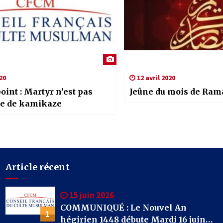
20
12 avril 2020
oint : Martyr n’est pas
Jeûne du mois de Ra
e de kamikaze
Article récent
15 juin 2026
COMMUNIQUÉ : Le Nouvel An
1
hégirien 1448 débute Mardi 16 juin