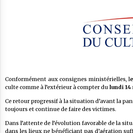
le CFCM appelle à considérer avant
tout l’unité et l’intérêt général des
21 février 2026
musulmans de France
Communiqué : LE CFCM MET EN
GARDE CONTRE
L’INSTRUMENTALISATION DES
SONDAGES SUR LES MUSULMANS DE
20 novembre 2025
FRANCE
COMMUNIQUÉ : « Frères Musulmans,
voile… » Le CFCM salue les appels à
l’apaisement des plus hautes autorités
de l’État.
27 mai 2025
Conformément aux consignes ministérielles, l
culte comme à l’extérieur à compter du
lundi 14
Ce retour progressif à la situation d’avant la pan
toujours et continue de faire des victimes.
Dans l’attente de l’évolution favorable de la s
dans les lieux ne bénéficiant pas d’aération suf