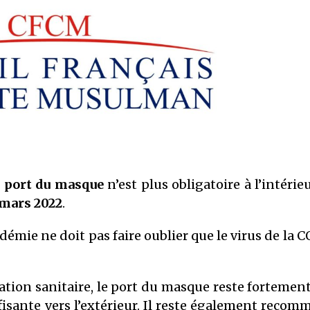
17 février 2026
COMMUNIQUÉ : Médiocrité et
désinformation de Florence
Bergeaud-Blackler et autres pseudo –
islamologues
9 octobre 2025
COMMUNIQUÉ CFCM : Vendredi 6 juin
2025 est le premier jour de l’aïd El Adha
1446H
27 mai 2025
e port du masque
n’est plus obligatoire à l’intérie
 mars 2022
.
démie ne doit pas faire oublier que le virus de la C
ituation sanitaire, le port du masque reste fortem
fisante vers l’extérieur. Il reste également reco