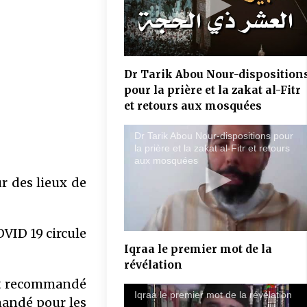
COMMUNIQUÉ : Succession de
sanctions administratives ciblant des
Dr Tarik Abou Nour-disposition
institutions musulmanes : le CFCM
pour la prière et la zakat al-Fitr
alerte sur les risques et préjudices
6 juillet 2025
et retours aux mosquées
COMMUNIQUÉ : Rapport sur les «
Dr Tarik Abou Nour-dispositions pour
frères musulmans »: il ne doit surtout
la prière et la zakat al-Fitr et retours
pas alimenter une suspicion
aux mosquées
généralisée à l’égard des musulmans
21 mai 2025
ur des lieux de
de France
OVID 19 circule
Iqraa le premier mot de la
révélation
ent recommandé
Iqraa le premier mot de la révélation
mmandé pour les