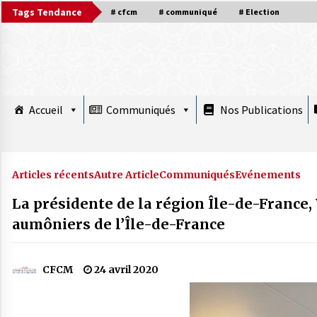
Skip
Tags Tendance
# cfcm
# communiqué
# Election
to
content
Accueil
Communiqués
Nos Publications
À la une plus
Articles récents
Autre Article
Communiqués
Evénements
La présidente de la région Île-de-France,
COMMUNIQUÉ : Le Nouvel An hégirien
aumôniers de l’Île-de-France
1448 débute Mardi 16 juin 2026
15 juin 2026
CFCM
24 avril 2020
Mise au point : Ramadan 2026,
légitimité des instances et confusions :