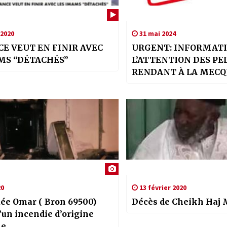
 2020
31 mai 2024
CE VEUT EN FINIR AVEC
URGENT: INFORMATI
MS “DÉTACHÉS”
L’ATTENTION DES PE
RENDANT À LA MECQ
20
13 février 2020
ée Omar ( Bron 69500)
Décès de Cheikh Haj 
’un incendie d’origine
le