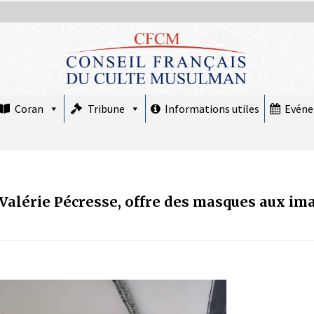
Coran
Tribune
Informations utiles
Evén
 Valérie Pécresse, offre des masques aux im
COMMUNIQUÉ : Le CFCM rejette les
propos scandaleux du député RN Julien
Odoul.
22 avril 2026
COMMUNIQUÉ : Jeudi 19 février 2026
est le premier jour de Ramadan