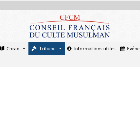
Coran
Tribune
Informations utiles
Evén
COMMUNIQUÉ : Le Nouvel An hégirien
1448 débute Mardi 16 juin 2026
15 juin 2026
Mise au point : Ramadan 2026,
légitimité des instances et confusions :