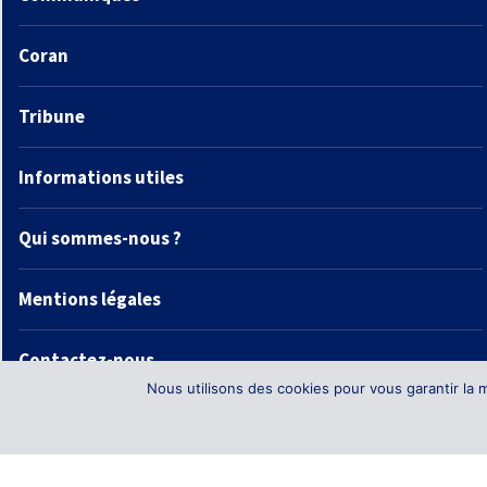
Coran
Tribune
Informations utiles
Qui sommes-nous ?
Mentions légales
Contactez-nous
Nous utilisons des cookies pour vous garantir la m
Tous Droits Réservés - CFCM (Conseil français du culte musulman) Them