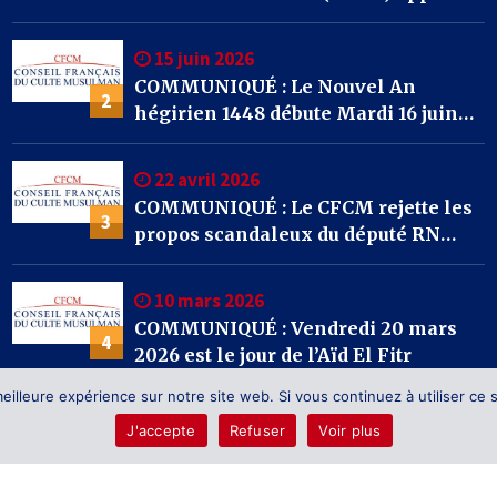
l’ensemble des mosquées de France
à se mobiliser par la prière et la
15 juin 2026
solidarité face aux incendies qui
COMMUNIQUÉ : Le Nouvel An
frappent notre pays.
2
hégirien 1448 débute Mardi 16 juin
2026
22 avril 2026
COMMUNIQUÉ : Le CFCM rejette les
3
propos scandaleux du député RN
Julien Odoul.
10 mars 2026
COMMUNIQUÉ : Vendredi 20 mars
4
2026 est le jour de l’Aïd El Fitr
eilleure expérience sur notre site web. Si vous continuez à utiliser ce
J'accepte
Refuser
Voir plus
e: Default Mag by
ThemeInWP