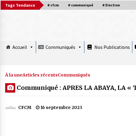
Skip
Tags Tendance
# cfcm
# communiqué
# Election
to
content
Accueil
Communiqués
Nos Publications
À la une plus
À la une
Articles récents
Communiqués
Communiqué : APRES LA ABAYA, LA « 
COMMUNIQUÉ : Le Nouvel An hégirien
1448 débute Mardi 16 juin 2026
CFCM
16 septembre 2023
15 juin 2026
Mise au point : Ramadan 2026,
légitimité des instances et confusions :