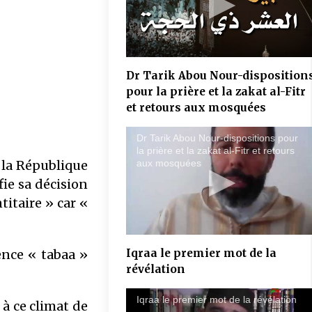
COMMUNIQUÉ : Succession de
sanctions administratives ciblant des
Dr Tarik Abou Nour-disposition
institutions musulmanes : le CFCM
pour la prière et la zakat al-Fitr
alerte sur les risques et préjudices
6 juillet 2025
et retours aux mosquées
COMMUNIQUÉ : Rapport sur les «
Dr Tarik Abou Nour-dispositions pour
frères musulmans »: il ne doit surtout
la prière et la zakat al-Fitr et retours
pas alimenter une suspicion
aux mosquées
 la République
généralisée à l’égard des musulmans
21 mai 2025
fie sa décision
de France
titaire » car «
Iqraa le premier mot de la
ence « tabaa »
révélation
Iqraa le premier mot de la révélation
 à ce climat de