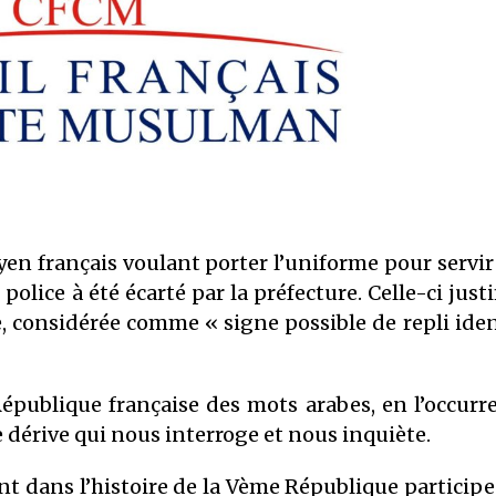
17 février 2026
COMMUNIQUÉ : Médiocrité et
désinformation de Florence
Bergeaud-Blackler et autres pseudo –
islamologues
9 octobre 2025
COMMUNIQUÉ CFCM : Vendredi 6 juin
2025 est le premier jour de l’aïd El Adha
1446H
en français voulant porter l’uniforme pour servir
27 mai 2025
police à été écarté par la préfecture. Celle-ci justi
e, considérée comme « signe possible de repli iden
République française des mots arabes, en l’occurr
e dérive qui nous interroge et nous inquiète.
nt dans l’histoire de la Vème République participe