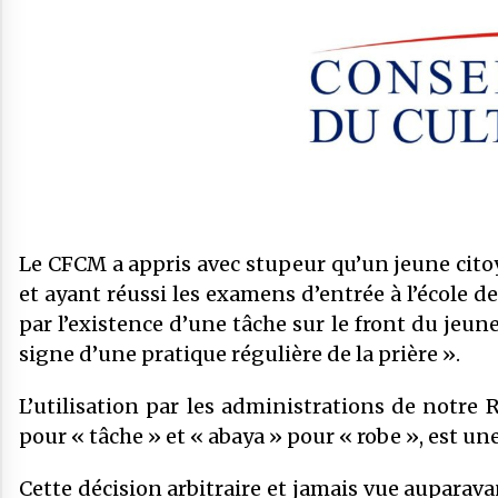
le CFCM appelle à considérer avant
tout l’unité et l’intérêt général des
21 février 2026
musulmans de France
Communiqué : LE CFCM MET EN
GARDE CONTRE
L’INSTRUMENTALISATION DES
SONDAGES SUR LES MUSULMANS DE
20 novembre 2025
FRANCE
COMMUNIQUÉ : « Frères Musulmans,
voile… » Le CFCM salue les appels à
l’apaisement des plus hautes autorités
Le CFCM a appris avec stupeur qu’un jeune citoy
de l’État.
27 mai 2025
et ayant réussi les examens d’entrée à l’école de 
par l’existence d’une tâche sur le front du jeun
signe d’une pratique régulière de la prière ».
L’utilisation par les administrations de notre 
pour « tâche » et « abaya » pour « robe », est un
Cette décision arbitraire et jamais vue auparava