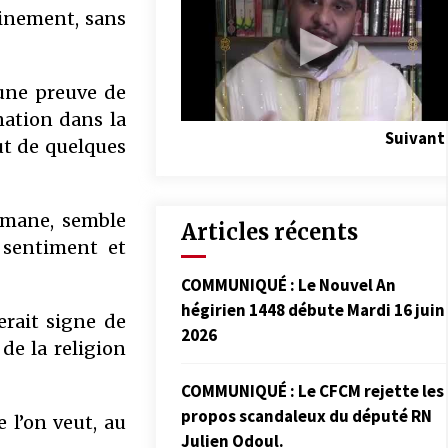
inement, sans
 une preuve de
rnation dans la
Suivant
ut de quelques
ulmane, semble
Articles récents
e sentiment et
COMMUNIQUÉ : Le Nouvel An
hégirien 1448 débute Mardi 16 juin
erait signe de
2026
 de la religion
COMMUNIQUÉ : Le CFCM rejette les
propos scandaleux du député RN
 l’on veut, au
Julien Odoul.