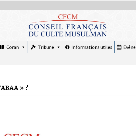
Coran
Tribune
Informations utiles
Evén
TABAA » ?
COMMUNIQUÉ : Le CFCM rejette les
propos scandaleux du député RN Julien
Odoul.
22 avril 2026
COMMUNIQUÉ : Jeudi 19 février 2026
est le premier jour de Ramadan