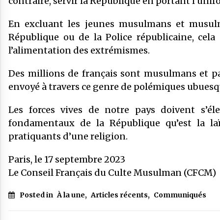
contraire, servir la République en portant l’unif
En excluant les jeunes musulmans et musulm
République ou de la Police républicaine, cela
l’alimentation des extrémismes.
Des millions de français sont musulmans et pa
envoyé à travers ce genre de polémiques ubuesq
Les forces vives de notre pays doivent s’él
fondamentaux de la République qu’est la laïc
pratiquants d’une religion.
Paris, le 17 septembre 2023
Le Conseil Français du Culte Musulman (CFCM)
Posted in
À la une
,
Articles récents
,
Communiqués