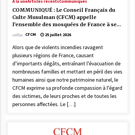
À la une
Articles récents
Communiqués
COMMUNIQUÉ : Le CFCM rejette les
COMMUNIQUÉ : Le Conseil Français du
propos scandaleux du député RN Julien
Culte Musulman (CFCM) appelle
Odoul.
l’ensemble des mosquées de France à se
22 avril 2026
mobiliser par la prière et la solidarité
CFCM
25 juillet 2026
face aux incendies qui frappent notre
COMMUNIQUÉ : Vendredi 20 mars 2026
pays.
est le jour de l’Aïd El Fitr
Alors que de violents incendies ravagent
10 mars 2026
plusieurs régions de France, causant
d’importants dégâts, entraînant l’évacuation de
Mise au point : Ramadan 2026,
nombreuses familles et mettant en péril des vies
légitimité des instances et confusions :
humaines ainsi que notre patrimoine naturel, le
le CFCM appelle à considérer avant
tout l’unité et l’intérêt général des
CFCM exprime sa profonde compassion à l’égard
21 février 2026
musulmans de France
des victimes, de leurs proches et de toutes les
COMMUNIQUÉ : Jeudi 19 février 2026
personnes affectées. Le […]
est le premier jour de Ramadan
17 février 2026
COMMUNIQUÉ :