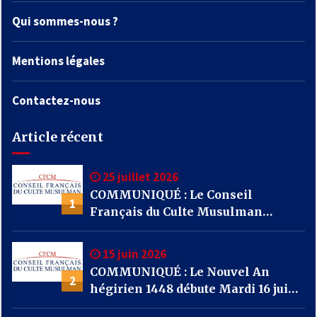
Qui sommes-nous ?
Mentions légales
Contactez-nous
Article récent
25 juillet 2026
COMMUNIQUÉ : Le Conseil
1
Français du Culte Musulman
(CFCM) appelle l’ensemble des
mosquées de France à se mobiliser
15 juin 2026
par la prière et la solidarité face
COMMUNIQUÉ : Le Nouvel An
aux incendies qui frappent notre
2
hégirien 1448 débute Mardi 16 juin
pays.
2026