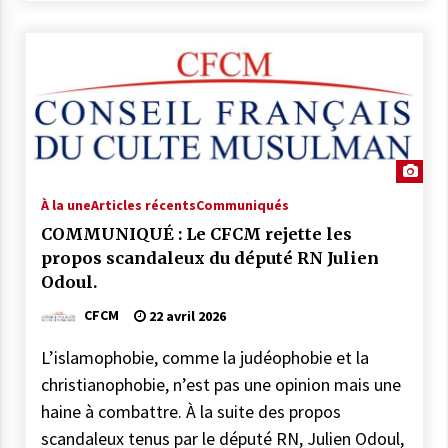
de l’État.
27 mai 2025
COMMUNIQUÉ CFCM : Vendredi 6 juin
2025 est le premier jour de l’aïd El Adha
1446H
27 mai 2025
À la une
Articles récents
Communiqués
COMMUNIQUÉ : Le CFCM rejette les
propos scandaleux du député RN Julien
Odoul.
CFCM
22 avril 2026
L’islamophobie, comme la judéophobie et la
christianophobie, n’est pas une opinion mais une
haine à combattre. À la suite des propos
scandaleux tenus par le député RN, Julien Odoul,