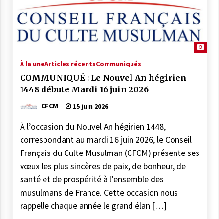
28 novembre 2025
Communiqué : LE CFCM MET EN
GARDE CONTRE
L’INSTRUMENTALISATION DES
À la une
Articles récents
SONDAGES SUR LES MUSULMANS DE
Communiqués
20 novembre 2025
FRANCE
COMMUNIQUÉ : Le Nouvel An hégirien
COMMUNIQUÉ : Médiocrité et
1448 débute Mardi 16 juin 2026
désinformation de Florence
CFCM
15 juin 2026
Bergeaud-Blackler et autres pseudo –
islamologues
9 octobre 2025
À l’occasion du Nouvel An hégirien 1448,
correspondant au mardi 16 juin 2026, le Conseil
COMMUNIQUÉ : Succession de
sanctions administratives ciblant des
Français du Culte Musulman (CFCM) présente ses
institutions musulmanes : le CFCM
vœux les plus sincères de paix, de bonheur, de
alerte sur les risques et préjudices
6 juillet 2025
santé et de prospérité à l’ensemble des
musulmans de France. Cette occasion nous
COMMUNIQUÉ : « Frères Musulmans,
rappelle chaque année le grand élan […]
voile… » Le CFCM salue les appels à
l’apaisement des plus hautes autorités