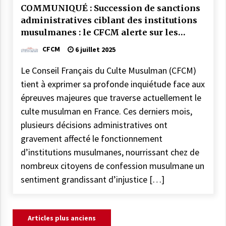
COMMUNIQUÉ : Succession de sanctions
administratives ciblant des institutions
musulmanes : le CFCM alerte sur les
risques et préjudices
CFCM
6 juillet 2025
Le Conseil Français du Culte Musulman (CFCM)
tient à exprimer sa profonde inquiétude face aux
épreuves majeures que traverse actuellement le
culte musulman en France. Ces derniers mois,
plusieurs décisions administratives ont
gravement affecté le fonctionnement
d’institutions musulmanes, nourrissant chez de
nombreux citoyens de confession musulmane un
sentiment grandissant d’injustice […]
Navigation
Articles plus anciens