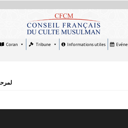
Coran
Tribune
Informations utiles
Evén
لمرحوم ع
COMMUNIQUÉ : Le Nouvel An hégirien
1448 débute Mardi 16 juin 2026
15 juin 2026
Mise au point : Ramadan 2026,
légitimité des instances et confusions :